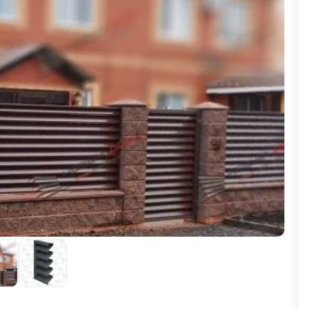
ВЫБОР ПО ХАРАКТЕРИСТИКАМ
Горизонтальные заборы
Высокие заборы
Красивые, дизайнерские заборы
ВЫБОР ПО СПОСОБУ МОНТАЖА
Заборы под ключ
Готовые заборы
Комплекты заборов-лего "сделай сам"
Быстровозводимые заборы