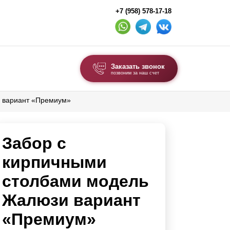
+7 (958) 578-17-18
Заказать звонок
позвоним за наш счет
и вариант «Премиум»
ВЫБОР ПО ТИПУ
Модульные заборы и ограждения
Забор с
Комбинированные заборы
Секционные заборы
кирпичными
столбами модель
ВОРОТА И КАЛИТКИ
Жалюзи вариант
Ворота откатные
«Премиум»
Ворота распашные
Ворота складные гармошка