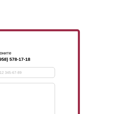
но для тех приусадебных участков, на
 высокий фундамент. В этом случае в обзор
необходимо выбрать
 взоров. Если этот момент не является столь
 ламелей встык, что снизит стоимость всего
м, тогда необходимо будет устанавливать
оните
рогибание. Но закрепляющие элементы
958) 578-17-18
ели будут располагаться встык.
ия усилителя с внешней стороны.