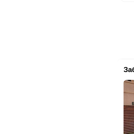
По
по
Вы
не
за
об
пр
Ли
на
ва
За
из
ст
из
фа
уд
то
бу
ог
ст
ук
до