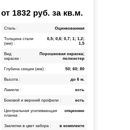
Каркасы ворот
от 1832 руб. за кв.м.
Калитки
Входные группы
Сталь :
Оцинкованная
Толщина стали
0,5; 0,6; 0,7; 1; 1,2;
ВСЕ ДЛЯ ЗАБОРА
(мм) :
1,5
Панели для забора
Вид
Порошковая окраска;
окраски :
полиэстер
Глубина секции (мм) :
50; 60; 80
Высота :
до 6 м.
Ламели :
есть
Боковой и верхний профили :
есть
Центральная усиливающая
опционно
планка :
Заклепки в цвет забора :
в комплекте