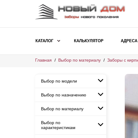
КАТАЛОГ
КАЛЬКУЛЯТОР
АДРЕСА
Главная
Выбор по материалу
Заборы с кирп
ВЫБОР ПО МОДЕЛИ
Заборы Ранчо
Выбор по модели
Заборы Хай-тек
Заборы Классика
Выбор по назначению
Заборы Ранчо
Заборы Жалюзи
Заборы Хай-тек
Выбор по материалу
Заборы и ограждения для
Заборы Классика
детских садов
ВЫБОР ПО НАЗНАЧЕНИЮ
Заборы Жалюзи
Выбор по
Заборы с кирпичными столбами
Заборы для дачи
характеристикам
Заборы и ограждения для детских
Заборы из евроштакетника
Элитные заборы для коттеджей
садов