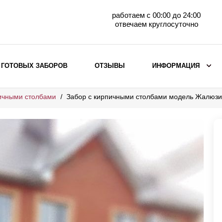
работаем с 00:00 до 24:00
отвечаем круглосуточно
 ГОТОВЫХ ЗАБОРОВ
ОТЗЫВЫ
ИНФОРМАЦИЯ
ичными столбами
Забор с кирпичными столбами модель Жалюз
ВЫБОР ПО МАТЕРИАЛУ
Заборы с кирпичными столбами
Заборы из евроштакетника
горизонтального
Металлические заборы для дачи
Забор жалюзи с кирпичными столбами
Металлические заборы
Металлические ограждения