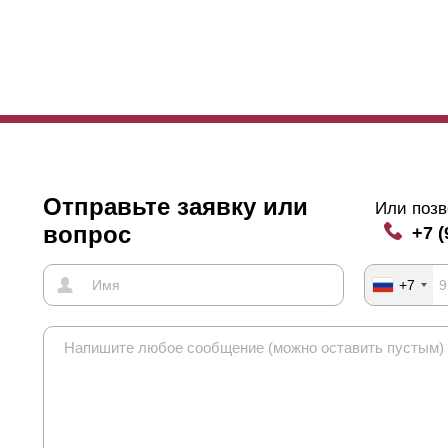
исанные выше варианты градации
нахлестов
необходимы определен
торых дома располагаются близко к забору, либо имеют достаточно
жет попасть верхняя часть строений. Чтобы этого не получилось, 
ибольший
нахлест
ламелей и тогда дом будет скрыт от посторонних
ачительным для заказчика, то возможно будет выбрать расположение
бора.
Отправьте заявку или
оит отметить, что если длина секции при выборе будет больше 1,5 
Или позв
илитель. Усилитель предотвращает при такой длине ламелей их п
вопрос
+7 (
илителя при этом, будут видны с внешней стороны забора, если лам
бор
нахлеста
ламелей спасет ситуацию и скроет элементы креплен
+7