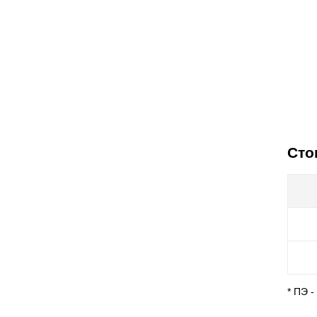
Сто
* ПЭ 