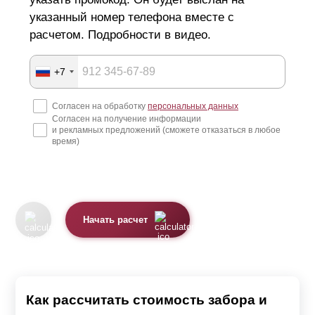
указанный номер телефона вместе с
оцинкованная сталь устойчива к воздействию
расчетом. Подробности в видео.
влаги и коррозийным процессам;
полиэстер
и полимерно-порошковый слой
+7
защищают забор от выцветания и выгорания,
Согласен на обработку
персональных данных
устойчивы к воздействию атмосферных явлений;
Согласен на получение информации
и рекламных предложений (сможете отказаться в любое
изделие не требует ежегодного обслуживания,
время)
окрашивания, нанесения антикоррозийного слоя и
дополнительных вложений;
детали изготавливаются по индивидуальным
размерам и окрашиваются в выбранный цвет, что
Начать расчет
позволяет в любое время расширить зону
ограждения и добавить дополнительные
элементы.
Как рассчитать стоимость забора и
Монтаж декоративных панелей не составляет труда и в