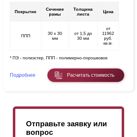
Сечение
Толщина
Покрытие
Цена
рамы
листа
от
30 х 30
от 1,5 до
11962
ППП
мм
30 мм
руб.
кв.м.
* ПЭ - полиэстер, ППП - полимерно-порошковое
Подробнее
Расчитать стоимость
Отправьте заявку или
вопрос