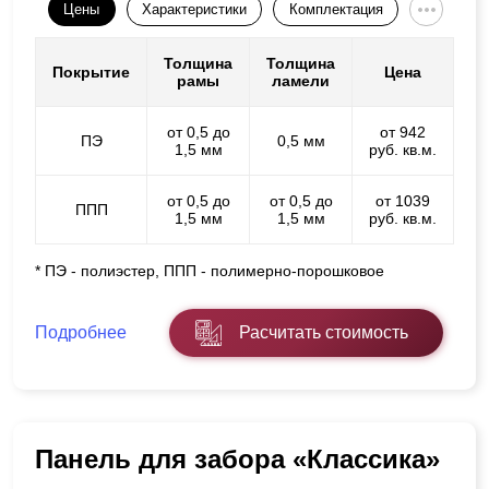
Цены
Характеристики
Комплектация
Толщина
Толщина
Покрытие
Цена
рамы
ламели
от 0,5 до
от 942
ПЭ
0,5 мм
1,5 мм
руб. кв.м.
от 0,5 до
от 0,5 до
от 1039
ППП
1,5 мм
1,5 мм
руб. кв.м.
* ПЭ - полиэстер, ППП - полимерно-порошковое
Подробнее
Расчитать стоимость
Панель для забора «Классика»