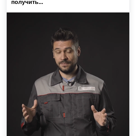
получить...
большинстве случаев не требует привлечения
квалифицированных специалистов. Это позволяет
значительно снизить расходы на установку забора.
Сборка не предполагает применения сварочных
аппаратов и технически сложных инструментов.
Поставляемые элементы конструкции изготовлены по
заданным размерам, окрашены и полностью готовы к
сборке. На конструктивных элементах сборных заборов
предусмотрены крепежные отверстия для фиксации
деталей между собой. К заказу прилагается инструкция с
точной последовательностью процесса сборки.
Конструкция панельных заборов
Основа конструкции — металлическая рама, состоящая