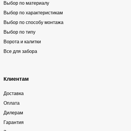
Курбатово
Ольховка
Выбор по материалу
Выбор по характеристикам
Малая Покровка
Тимонино
Выбор по способу монтажа
Барабановка
Заворки
Выбор по типу
Козловка
Ильинка
Ворота и калитки
Тимонино
Новая Ильинка
Все для забора
Нагорново
Крещенка
Грибной
Ладановка
Слабцовка
Улуй
Клиентам
Чулымка
Ивановка
Доставка
Саросека
Зеленцы
Оплата
Боровка
Дилерам
Гарантия