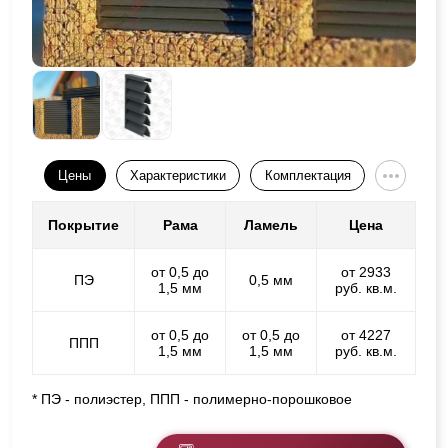
Цены
Характеристики
Комплектация
Покрытие
Рама
Ламель
Цена
от 0,5 до
от 2933
ПЭ
0,5 мм
1,5 мм
руб. кв.м.
от 0,5 до
от 0,5 до
от 4227
ППП
1,5 мм
1,5 мм
руб. кв.м.
* ПЭ - полиэстер, ППП - полимерно-порошковое