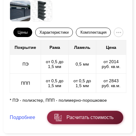
Цены
Характеристики
Комплектация
Покрытие
Рама
Ламель
Цена
от 0,5 до
от 2014
ПЭ
0,5 мм
1,5 мм
руб. кв.м.
от 0,5 до
от 0,5 до
от 2843
ППП
1,5 мм
1,5 мм
руб. кв.м.
* ПЭ - полиэстер, ППП - полимерно-порошковое
Подробнее
Расчитать стоимость