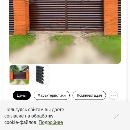
Цены
Характеристики
Комплектация
Пользуясь сайтом вы даете
Толщина
Толщина
Покрытие
Прайс
рамы
ламели
согласие на обработку
cookie-файлов
.
Подробнее
от 0,5 до
от 2933