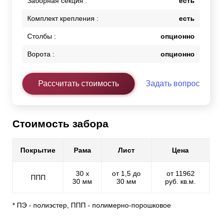
Заборная секция :
есть
Комплект крепления :
есть
Столбы :
опционно
Ворота :
опционно
Рассчитать стоимость
Задать вопрос
Стоимость забора
Покрытие
Рама
Лист
Цена
30 х
от 1,5 до
от 11962
ППП
30 мм
30 мм
руб. кв.м.
* ПЭ - полиэстер, ППП - полимерно-порошковое