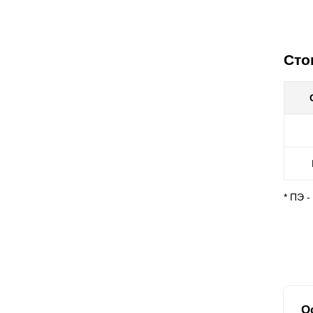
Сто
* ПЭ 
О