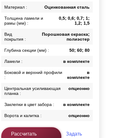
Каркасы ворот
Материал :
Оцинкованная сталь
Калитки
Толщина ламели и
0,5; 0,6; 0,7; 1;
Входные группы
рамы (мм) :
1,2; 1,5
Вид
Порошковая окраска;
покрытия :
полиэстер
ВСЕ ДЛЯ ЗАБОРА
Глубина секции (мм) :
50; 60; 80
Панели для забора
Ламели :
в комплекте
Боковой и верхний профили
в
:
комплекте
Центральная усиливающая
опционно
планка :
Заклепки в цвет забора :
в комплекте
Ворота и калитка :
опционно
Рассчитать
Задать