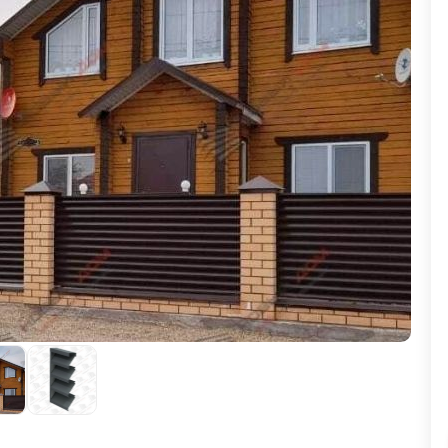
ВЫБОР ПО ХАРАКТЕРИСТИКАМ
Горизонтальные заборы
Высокие заборы
Красивые, дизайнерские заборы
ВЫБОР ПО СПОСОБУ МОНТАЖА
Заборы под ключ
Готовые заборы
Комплекты заборов-лего "сделай сам"
Быстровозводимые заборы