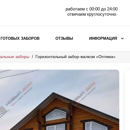
работаем с 00:00 до 24:00
отвечаем круглосуточно
 ГОТОВЫХ ЗАБОРОВ
ОТЗЫВЫ
ИНФОРМАЦИЯ
тальные заборы
Горизонтальный забор-жалюзи «Оптима»
ВЫБОР ПО МАТЕРИАЛУ
Заборы с кирпичными столбами
Заборы из евроштакетника
горизонтального
Металлические заборы для дачи
Забор жалюзи с кирпичными столбами
Металлические заборы
Металлические ограждения