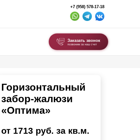
+7 (958) 578-17-18
Заказать звонок
позвоним за наш счет
ВЫБОР ПО ТИПУ
Модульные заборы и ограждения
Горизонтальный
Комбинированные заборы
Секционные заборы
забор-жалюзи
«Оптима»
ВОРОТА И КАЛИТКИ
Ворота откатные
от 1713 руб. за кв.м.
Ворота распашные
Ворота складные гармошка