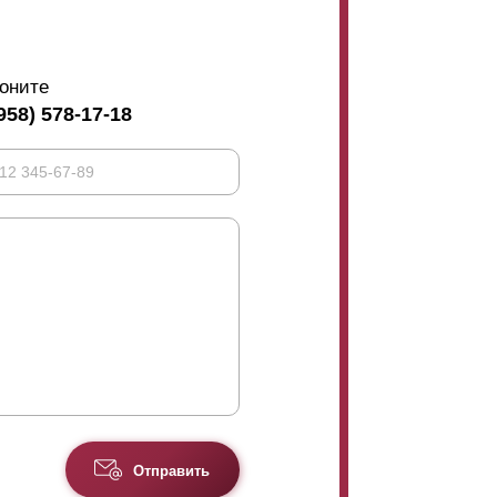
глубину секции 50 миллиметров). Еще
123 миллиметра, а также с глубиной 80
оните
958) 578-17-18
ых объектов начиная от загородных домов и
 и даже ограждения балкона. Огромную
ве ограждения предприятий и частных
оты от низких до самых высоких.
 количество
ламелей
, чем для варианта
личится цена забора (так как расход стали
использовать наш калькулятор.
Отправить