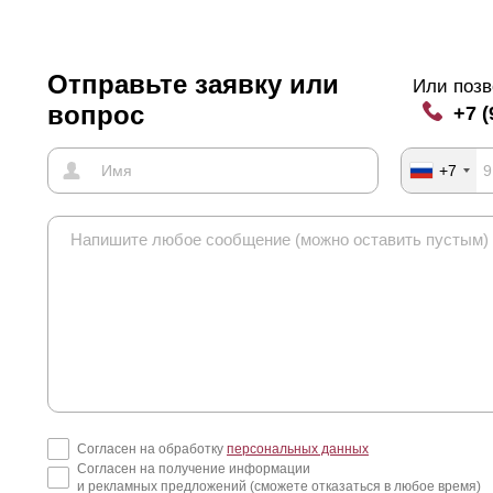
Оптима
» высота
ламели
насчитывает 109 миллиметров (учитывая 
птима
» может быть с глубиной секции 60 миллиметров при ширине 
ллиметров, тогда высота
ламели
составит 170 миллиметров.
Отправьте заявку или
Или позв
вопрос
+7 (
птима
» является оптимальным вариантом для заграждения различн
астков, веранд и беседок до мест для семейного отдыха или сада,
пулярность данная модель получила благодаря выбору ее в качест
+7
кингов, так как эта модель смотрится отлично в заборах любой выс
-за уменьшенной высоты
ламели
в «
Оптима
» необходимо большее
андарт» на одну и ту же высоту забора. Поэтому незначительно уве
еличивается). Чтобы более подробно рассчитать и сравнить можно 
Согласен на обработку
персональных данных
Согласен на получение информации
и рекламных предложений (сможете отказаться в любое время)