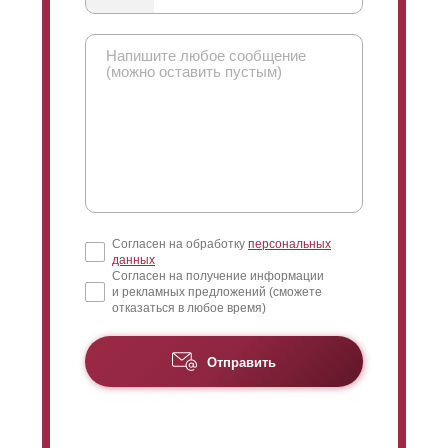
смотреть с лицевой стороны, то видно будет только
небо, а не участок. А вот с внутренней стороны
забора обзор будет, наоборот, направлен на нижнюю
часть пространства. Поэтому с участка можно
просматривать, что происходит на дороге и вблизи
забора, а вот снаружи никак нельзя увидеть участок.
С помощью нахлеста можно максимально снизить
обзор.
Согласен на обработку
персональных
данных
Согласен на получение информации
и рекламных предложений (сможете
отказаться в любое время)
Отправить